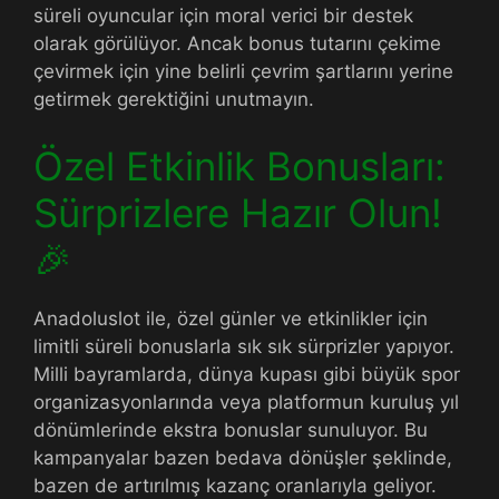
süreli oyuncular için moral verici bir destek
olarak görülüyor. Ancak bonus tutarını çekime
çevirmek için yine belirli çevrim şartlarını yerine
getirmek gerektiğini unutmayın.
Özel Etkinlik Bonusları:
Sürprizlere Hazır Olun!
🎉
Anadoluslot ile, özel günler ve etkinlikler için
limitli süreli bonuslarla sık sık sürprizler yapıyor.
Milli bayramlarda, dünya kupası gibi büyük spor
organizasyonlarında veya platformun kuruluş yıl
dönümlerinde ekstra bonuslar sunuluyor. Bu
kampanyalar bazen bedava dönüşler şeklinde,
bazen de artırılmış kazanç oranlarıyla geliyor.