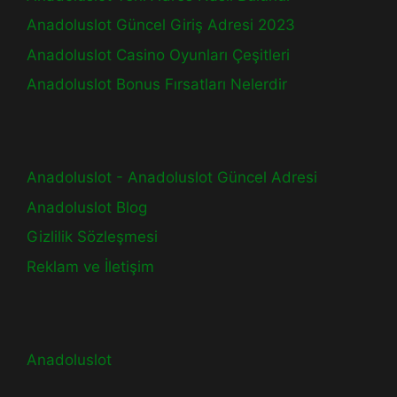
Anadoluslot Güncel Giriş Adresi 2023
Anadoluslot Casino Oyunları Çeşitleri
Anadoluslot Bonus Fırsatları Nelerdir
Anadoluslot - Anadoluslot Güncel Adresi
Anadoluslot Blog
Gizlilik Sözleşmesi
Reklam ve İletişim
Anadoluslot