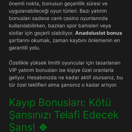
önemli nokta, bonusun geçerlilik süresi ve
uygulanabileceği oyun türleri. Bazı yatırım
bonusları sadece canlı casino oyunlarında
kullanılabilirken, bazıları spor bahisleri veya
slotlar için geçerli olabiliyor.
Anadoluslot bonus
şartlarını okumak, zaman kaybını önlemenin en
garantili yolu.
Özellikle yüksek limitli oyuncular için tasarlanan
VIP yatırım bonusları ise kişiye özel oranlarla
geliyor. Hesabınızda ne kadar aktif olursanız, bu
tür özel teklifleri alma şansınız o kadar artıyor.
Kayıp Bonusları: Kötü
Şansınızı Telafi Edecek
Şans! 🍀