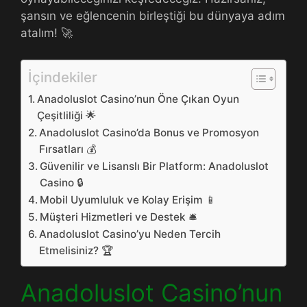
şansın ve eğlencenin birleştiği bu dünyaya adım
atalım! 🚀
İçindekiler
Anadoluslot Casino’nun Öne Çıkan Oyun
Çeşitliliği 🌟
Anadoluslot Casino’da Bonus ve Promosyon
Fırsatları 💰
Güvenilir ve Lisanslı Bir Platform: Anadoluslot
Casino 🔒
Mobil Uyumluluk ve Kolay Erişim 📱
Müşteri Hizmetleri ve Destek 🛎️
Anadoluslot Casino’yu Neden Tercih
Etmelisiniz? 🏆
Anadoluslot Casino’nun