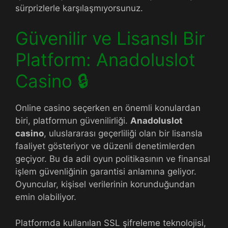
sürprizlerle karşılaşmıyorsunuz.
Güvenilir ve Lisanslı Bir
Platform: Anadoluslot
Casino 🔒
Online casino seçerken en önemli konulardan
biri, platformun güvenilirliği.
Anadoluslot
casino
, uluslararası geçerliliği olan bir lisansla
faaliyet gösteriyor ve düzenli denetimlerden
geçiyor. Bu da adil oyun politikasının ve finansal
işlem güvenliğinin garantisi anlamına geliyor.
Oyuncular, kişisel verilerinin korunduğundan
emin olabiliyor.
Platformda kullanılan SSL şifreleme teknolojisi,