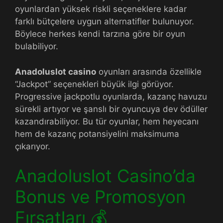
oyunlardan yüksek riskli seçeneklere kadar
farklı bütçelere uygun alternatifler bulunuyor.
Böylece herkes kendi tarzına göre bir oyun
bulabiliyor.
Anadoluslot casino
oyunları arasında özellikle
“Jackpot” seçenekleri büyük ilgi görüyor.
Progressive jackpotlu oyunlarda, kazanç havuzu
sürekli artıyor ve şanslı bir oyuncuya dev ödüller
kazandırabiliyor. Bu tür oyunlar, hem heyecanı
hem de kazanç potansiyelini maksimuma
çıkarıyor.
Anadoluslot Casino’da
Bonus ve Promosyon
Fırsatları 💰